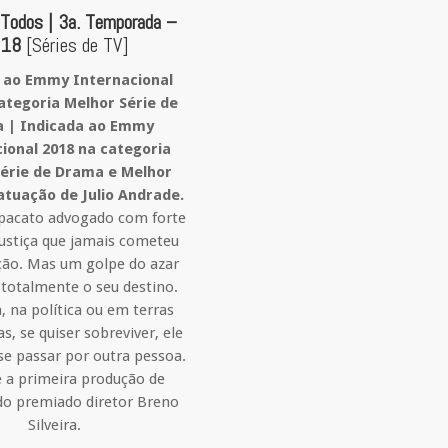
 Todos | 3a. Temporada –
018
[Séries de TV]
 ao Emmy Internacional
ategoria Melhor Série de
 | Indicada ao Emmy
ional 2018 na categoria
érie de Drama e Melhor
atuação de Julio Andrade.
pacato advogado com forte
justiça que jamais cometeu
ção. Mas um golpe do azar
 totalmente o seu destino.
, na política ou em terras
s, se quiser sobreviver, ele
 se passar por outra pessoa.
é a primeira produção de
 do premiado diretor Breno
Silveira.