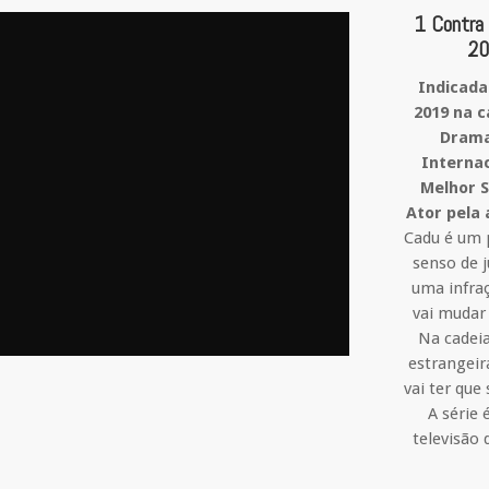
1 Contra
2
Indicada
2019 na c
Drama
Internac
Melhor S
Ator pela 
Cadu é um 
senso de 
uma infra
vai mudar
Na cadeia
estrangeira
vai ter que
A série 
televisão